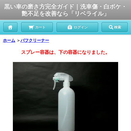
黒い車の磨き方完全ガイド｜洗車傷・白ボケ・
艶不足を改善なら「リベライル」
カート
ログイン
検索
ホーム
＞
バフクリーナー
スプレー容器は、下の容器になりました。