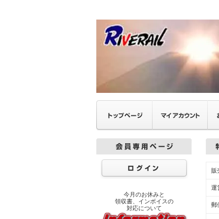
販
運
今月のお休みと
領収書、インボイスの
郵
対応について