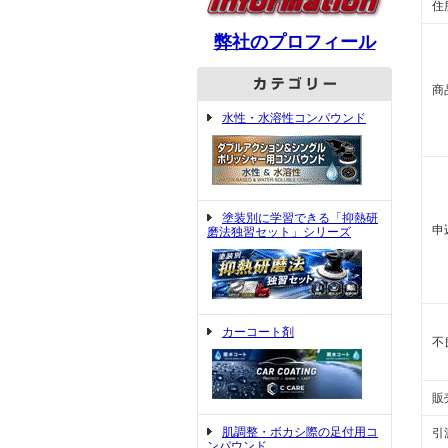
住
弊社のプロフィール
商
水性・水溶性コンパウンド
塗装別に学習できる「抑熱研
申
磨法独習セット」シリーズ
カーコート剤
不
販
肌調整・ボカシ際の足付用コ
引
ンパウンド