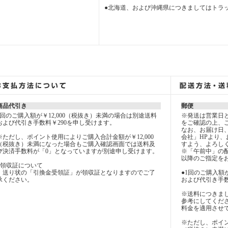
●北海道、および沖縄県につきましてはトラ
商品代引き
郵便
1回のご購入額が￥12,000（税抜き）未満の場合は別途送料
※発送は営業日とな
および代引き手数料￥290を申し受けます。
をご確認の上、
なお、お届け日
※ただし、ポイント使用によりご購入合計金額が￥12,000
会社」HPより
（税抜き）未満になった場合もご購入確認画面では送料及
すよう、よろし
び決済手数料が「0」となっていますが別途申し受けます。
※「午前中」の
以降のご指定を
●領収証について
送り状の「引換金受領証」が領収証となりますのでご了
●1回のご購入額
承ください。
および代引き手数
※送料につきま
参考にしてくだ
料金を適用させ
※ただし、ポイン