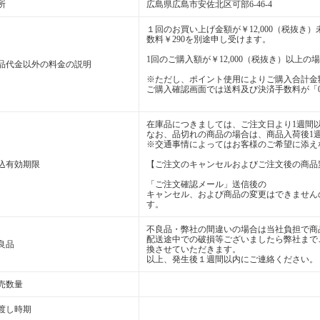
所
広島県広島市安佐北区可部6-46-4
１回のお買い上げ金額が￥12,000（税抜
数料￥290を別途申し受けます。
1回のご購入額が￥12,000（税抜き）以上
品代金以外の料金の説明
※ただし、ポイント使用によりご購入合計金額
ご購入確認画面では送料及び決済手数料が「
在庫品につきましては、ご注文日より1週間
なお、品切れの商品の場合は、商品入荷後1
※交通事情によってはお客様のご希望に添え
込有効期限
【ご注文のキャンセルおよびご注文後の商品
「ご注文確認メール」送信後の
キャンセル、および商品の変更はできません
す。
不良品・弊社の間違いの場合は当社負担で商
配送途中での破損等ございましたら弊社まで
良品
換させていただきます。
以上、発生後１週間以内にご連絡ください。
売数量
渡し時期