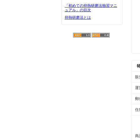
「初めての抑熱研磨法独習マニ
ュアル」の目次
抑熱研磨法とは
販
運
郵
住
商