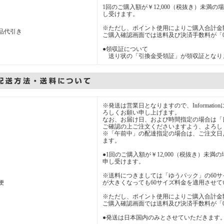
1回のご購入額が￥12,000（税抜き）未満
し受けます。
※ただし、ポイント使用によりご購入合計金額
品代引き
ご購入確認画面では送料及び決済手数料が「
●領収証について
送り状の「引換金受領証」が領収証となり
※発送は営業日となりますので、Informat
ろしくお願い申し上げます。
なお、お届け日、および時間指定の場合は「
ご確認の上ご注文くださいますよう、よろし
※「午前中」の配達指定の場合は、ご注文日
ます。
●1回のご購入額が￥12,000（税抜き）未満
申し受けます。
※送料につきましては「ゆうパック」の60
便
が大きくなっても60サイズ料金を適用させ
※ただし、ポイント使用によりご購入合計金額
ご購入確認画面では送料及び決済手数料が「
●発送は日本国内のみとさせていただきます