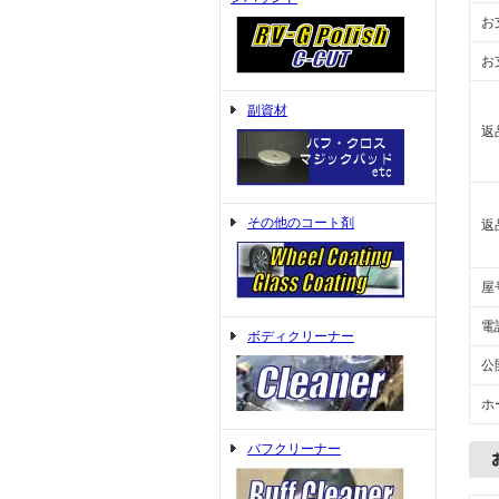
お
お
副資材
返
その他のコート剤
返
屋
電
ボディクリーナー
公
ホ
バフクリーナー