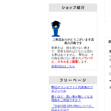
ご来店ありがとうございます店
長の川島です
車磨きは、熱を掛けない磨き
で、塗装を知ればどなたも恐れ
る事はありません。 弊社は、そ
の熱を掛けない磨きの
ノウハウ
と、スキルをご提案
します。
店長日記はこちら
弊社のコンセプトと代表者のプ
ロフィール
磨くほど、黒い車が難しくなる
理由をご存知ですか？
「TAKUMI OPS PROシリーズ」
のストーリー