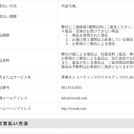
支払い方法
代金引換。
支払い期限
弊社にご連絡後1週間以内にご返送ください
※返品・交換がお受けできない商品
品期限
１．商品を使用された場合
２．お届け後１週間以上経過している場合
３．お客様のご都合による場合
弊社の責による場合は、往復送料（返品・再
お客様のご都合による返品は、自己負担でお
品送料
また、返金が生じる場合は、ご返却商品到着
振込み手数料はお客様のご負担となりますの
号またはサービス名
車磨きとコーティングのスキルアップのため
話番号
082-814-0563
開メールアドレス
info@riverail.com
ームページアドレス
http://riverail.com