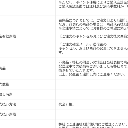
※ただし、ポイント使用によりご購入合計金額
ご購入確認画面では送料及び決済手数料が「
在庫品につきましては、ご注文日より1週間
なお、品切れの商品の場合は、商品入荷後1
※交通事情によってはお客様のご希望に添え
込有効期限
【ご注文のキャンセルおよびご注文後の商品
「ご注文確認メール」送信後の
キャンセル、および商品の変更はできません
す。
不良品・弊社の間違いの場合は当社負担で商
配送途中での破損等ございましたら弊社まで
良品
換させていただきます。
以上、発生後１週間以内にご連絡ください。
売数量
渡し時期
支払い方法
代金引換。
支払い期限
弊社にご連絡後1週間以内にご返送ください