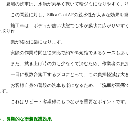
夏場の洗車は、水滴が素早く乾いて輪ジミになりやすく、
の問題に対し、Silica Coat AFの親水性が大きな効果を
工車は、ボディが熱い状態でも水が膜状に広がりやすく、
き取り作
が格段に楽になります。
際の作業時間は従来比で約30％短縮できるケースもあ
た、拭き上げ時の力も少なくて済むため、作業者の負担
日に複数台施工するプロにとって、この負担軽減は大き
客様自身の普段の洗車も楽になるため、「
洗車が苦痛
ます。
れはリピート客獲得にもつながる重要なポイントです
３．長期的な塗装保護効果