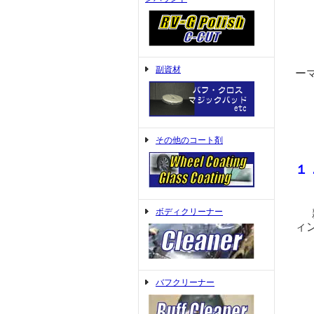
ポ
水
副資材
ー
立
あ
その他のコート剤
１
ボディクリーナー
ィ
プ
バフクリーナー
親