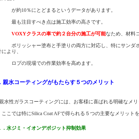
約10％にとどまるというデータがあります。
も注目すべき点は施工効率の高さです。
VOXYクラスの車で約２台分の施工が可能
なため、材料
リッシャー塗布と手塗りの両方に対応し、特にサンダポリ
計により、
プの現場での作業効率を高めます。
．親水コーティングがもたらす５つのメリット
親水性ガラスコーティングには、お客様に喜ばれる明確なメリ
こでは特にSilica Coat AFで得られる５つの主要なメリッ
１．水ジミ・イオンデポジット抑制効果