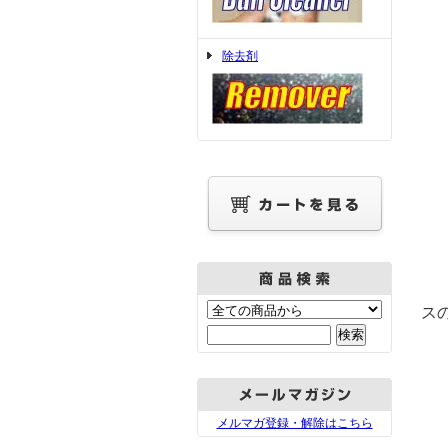
こ
除去剤
一
・
・
・
プ
ス
ェ
特
メルマガ登録・解除はこちら