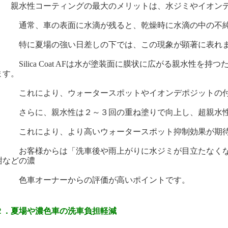
親水性コーティングの最大のメリットは、水ジミやイオン
常、車の表面に水滴が残ると、乾燥時に水滴の中の不純
に夏場の強い日差しの下では、この現象が顕著に表れ
ilica Coat AFは水が塗装面に膜状に広がる親水性を持つ
ます。
れにより、ウォータースポットやイオンデポジットの付
らに、親水性は２～３回の重ね塗りで向上し、超親水性
れにより、より高いウォータースポット抑制効果が期待
客様からは「洗車後や雨上がりに水ジミが目立たなくなっ
紺などの濃
車オーナーからの評価が高いポイントです。
２．夏場や濃色車の洗車負担軽減