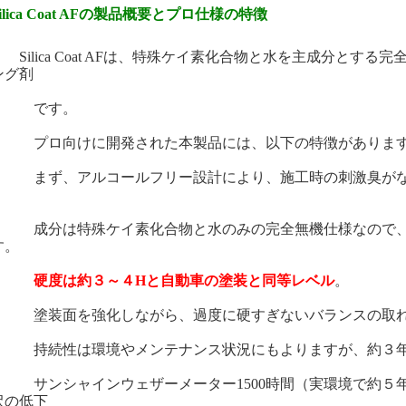
ilica Coat AFの製品概要とプロ仕様の特徴
Silica Coat AFは、特殊ケイ素化合物と水を主成分と
ング剤
です。
ロ向けに開発された本製品には、以下の特徴がありま
ず、アルコールフリー設計により、施工時の刺激臭がな
。
分は特殊ケイ素化合物と水のみの完全無機仕様なので、塗
す。
硬度は約３～４Hと自動車の塗装と同等レベル
。
装面を強化しながら、過度に硬すぎないバランスの取れ
続性は環境やメンテナンス状況にもよりますが、約３
ンシャインウェザーメーター1500時間（実環境で約５年
沢の低下