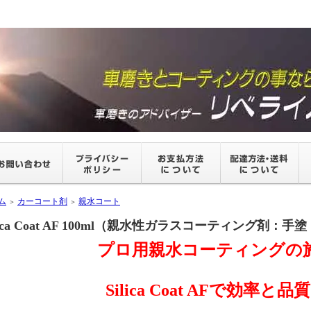
ム
カーコート剤
親水コート
＞
＞
ilica Coat AF 100ml（親水性ガラスコーティング剤：
プロ用親水コーティングの
Silica Coat AFで効率と