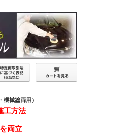
手塗・機械塗両用）
施工方法
品質を両立