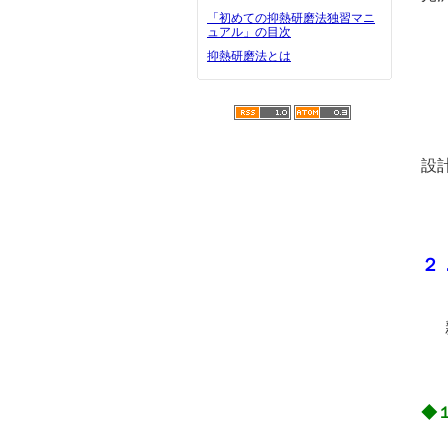
「初めての抑熱研磨法独習マニ
が
ュアル」の目次
抑熱研磨法とは
最
ポ
設
ロ
２
こ
◆