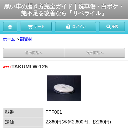
黒い車の磨き方完全ガイド｜洗車傷・白ボケ・
艶不足を改善なら「リベライル」
カート
ログイン
検索
ホーム
＞
副資材
前の商品へ
次の商品へ
TAKUMI W-125
型番
PTF001
定価
2,860円(本体2,600円、税260円)