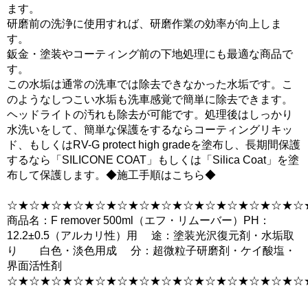
ます。
研磨前の洗浄に使用すれば、研磨作業の効率が向上しま
す。
鈑金・塗装やコーティング前の下地処理にも最適な商品で
す。
この水垢は通常の洗車では除去できなかった水垢です。こ
のようなしつこい水垢も洗車感覚で簡単に除去できます。
ヘッドライトの汚れも除去が可能です。処理後はしっかり
水洗いをして、簡単な保護をするならコーティングリキッ
ド、もしくはRV-G protect high gradeを塗布し、長期間保護
するなら「SILICONE COAT」もしくは「Silica Coat」を塗
布して保護します。◆施工手順はこちら◆
☆★☆★☆★☆★☆★☆★☆★☆★☆★☆★☆★☆★☆★☆
商品名：F remover 500ml（エフ・リムーバー）PH：
12.2±0.5（アルカリ性）用 途：塗装光沢復元剤・水垢取
り 白色・淡色用成 分：超微粒子研磨剤・ケイ酸塩・
界面活性剤
☆★☆★☆★☆★☆★☆★☆★☆★☆★☆★☆★☆★☆★☆