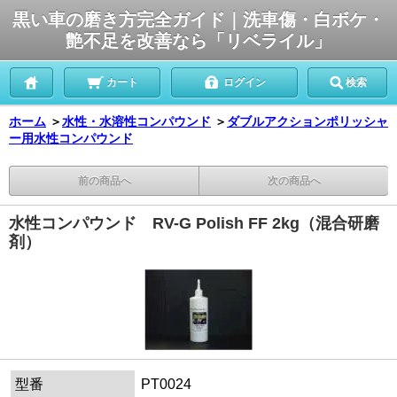
黒い車の磨き方完全ガイド｜洗車傷・白ボケ・
艶不足を改善なら「リベライル」
カート
ログイン
検索
ホーム
＞
水性・水溶性コンパウンド
＞
ダブルアクションポリッシャ
ー用水性コンパウンド
前の商品へ
次の商品へ
水性コンパウンド RV-G Polish FF 2kg（混合研磨
剤）
型番
PT0024