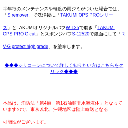
半年毎のメンテナンスや軽度の雨ジミがついた場合では、
「
S remover
」で洗浄後に「
TAKUMI OPS PROシリー
ズ
」とTAKUMIオリジナルバフ
W-125
で磨き「
TAKUMI
OPS PRO G cut
」とスポンジバフ
S-12520
で鏡面にして「
R
V-G protect high grade
」を塗布します。
◆◆◆シリコーンについて詳しく知りたい方はこちらをク
リック◆◆◆
本品は、消防法「第4類 第1石油類非水溶液体」となって
いますので、東京以北、沖縄地区は陸上輸送となる
可能性がございます。