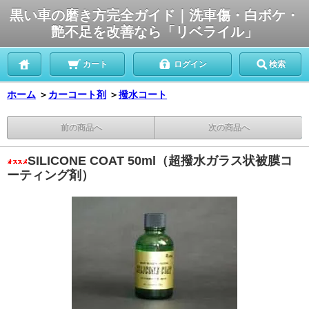
黒い車の磨き方完全ガイド｜洗車傷・白ボケ・
艶不足を改善なら「リベライル」
カート
ログイン
検索
ホーム
＞
カーコート剤
＞
撥水コート
前の商品へ
次の商品へ
SILICONE COAT 50ml（超撥水ガラス状被膜コ
ーティング剤）