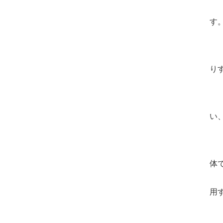
磨
す
し
車
り
を
油
い
こ
体
こ
用