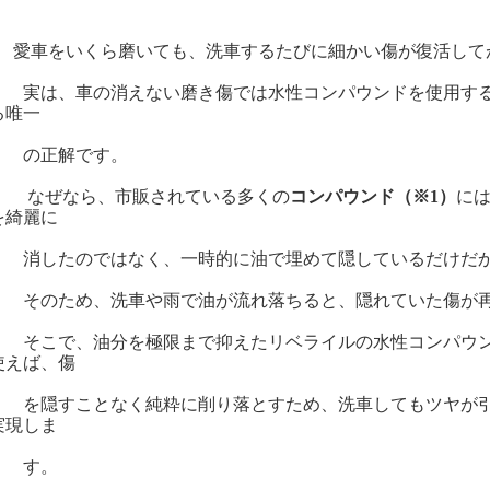
愛車をいくら磨いても、洗車するたびに細かい傷が復活して
は、車の消えない磨き傷では水性コンパウンドを使用する
る唯一
正解です。
ぜなら、市販されている多くの
コンパウンド（※1）
に
を綺麗に
したのではなく、一時的に油で埋めて隠しているだけだか
のため、洗車や雨で油が流れ落ちると、隠れていた傷が再
こで、油分を極限まで抑えたリベライルの水性コンパウンド「TA
使えば、傷
隠すことなく純粋に削り落とすため、洗車してもツヤが引
実現しま
す。