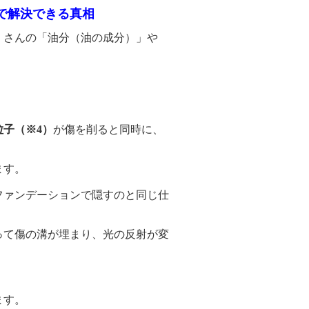
で解決できる真相
くさんの「油分（油の成分）」や
。
粒子（※4）
が傷を削ると同時に、
ます。
ンデーションで隠すのと同じ仕
傷の溝が埋まり、光の反射が変
ます。