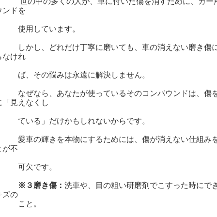
の中の多くの人が、車に付いた傷を消すために、カー用
ウンドを
用しています。
かし、どれだけ丁寧に磨いても、車の消えない磨き傷には
らなけれ
、その悩みは永遠に解決しません。
ぜなら、あなたが使っているそのコンパウンドは、傷を「
に「見えなくし
いる」だけかもしれないからです。
車の輝きを本物にするためには、傷が消えない仕組みを正
とが不
可欠です。
※３磨き傷：
洗車や、目の粗い研磨剤でこすった時にで
キズの
こと。