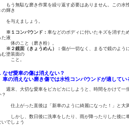
う無駄な磨き作業を繰り返す必要はありません。この水性
きの輝き
与えましょう。
※１コンパウンド：
車などのボディに付いたキズを消すた
った液
のこと（磨き粉）。
※２鏡面（きょうめん）：
傷が一切なく、まるで鏡のよう
込む塗装面の
こと。
．なぜ愛車の傷は消えない？
の消えない磨き傷では水性コンパウンドが適してい
週末、大切な愛車をピカピカにしようと、時間をかけて一
か？
上がった直後は「新車のように綺麗になった！」と大満
かし、数日後に洗車をしたり、雨が降ったりした後に車を
ないでしょう