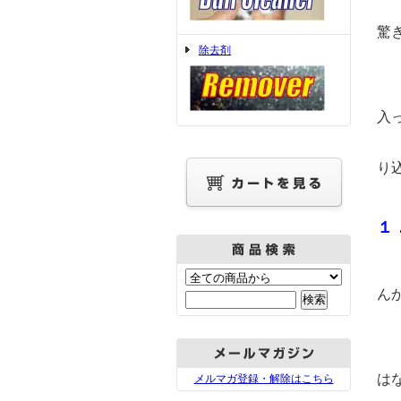
も
驚
除去剤
を
入
体
り
１
車
ん
仕
し
は
メルマガ登録・解除はこちら