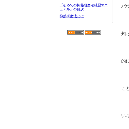
世
「初めての抑熱研磨法独習マニ
パ
ュアル」の目次
抑熱研磨法とは
使
し
知
ば
な
的
て
愛
こ
い