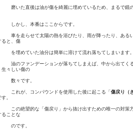
いた直後は油が傷を綺麗に埋めているため、まるで鏡のよ
。
かし、本番はここからです。
を走らせて太陽の熱を浴びたり、雨が降ったり、あるいは
すると、傷
埋めていた油分は簡単に溶けて流れ落ちてしまいます
のファンデーションが落ちてしまえば、中から出てくる
、生々しい傷の
数々です。
れが、コンパウンドを使用した後に起こる「
傷戻り（
です。
の絶望的な「傷戻り」から抜け出すための唯一の対策方法
することな
のです。