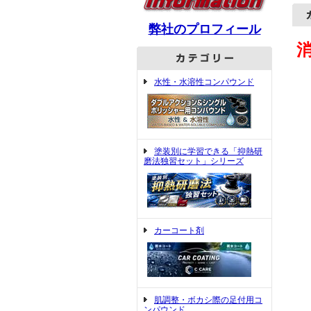
弊社のプロフィール
水性・水溶性コンパウンド
塗装別に学習できる「抑熱研
磨法独習セット」シリーズ
カーコート剤
肌調整・ボカシ際の足付用コ
ンパウンド