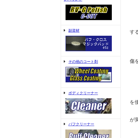
実
副資材
す
の
な
傷
その他のコート剤
消
そ
ボディクリーナー
そ
を
を
が
バフクリーナー