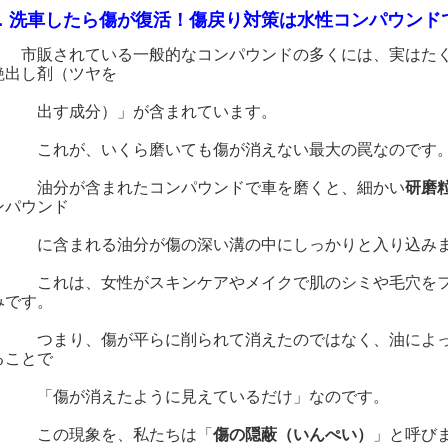
．洗車したら傷が復活！傷戻り対策は水性コンパウンド
市販されている一般的なコンパウンドの多くには、実はた
艶出し剤（ツヤを
す成分）」が含まれています。
れが、いくら磨いても傷が消えない最大の罠なのです
分が含まれたコンパウンドで車を磨くと、細かい
研磨
ンパウンド
含まれる油分が傷の深い溝の中にしっかりと入り込み
れは、女性がスキンケアやメイクで肌のシミや毛穴をファ
みです。
まり、傷が平らに削られて消えたのではなく、油によって
ることで
傷が消えたように見えているだけ」なのです。
の現象を、私たちは「
傷の隠蔽（いんぺい）
」と呼び