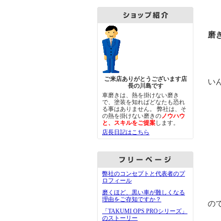
そ
磨
「
ご来店ありがとうございます店
い
長の川島です
車磨きは、熱を掛けない磨き
で、塗装を知ればどなたも恐れ
る事はありません。 弊社は、そ
の熱を掛けない磨きの
ノウハウ
「
と、スキルをご提案
します。
店長日記はこちら
そ
安
弊社のコンセプトと代表者のプ
あ
ロフィール
磨くほど、黒い車が難しくなる
傷
理由をご存知ですか？
の
「TAKUMI OPS PROシリーズ」
のストーリー